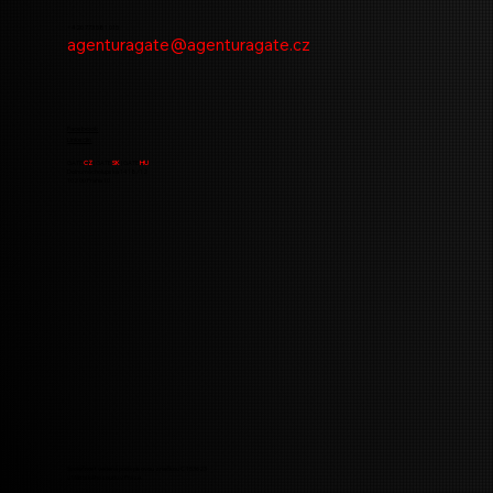
končí jako „šum na pozadí“. Nejde o to med
+420 773 581 015
zavrhnout, ale pochopit, kde se láme chleba
agenturagate@agenturagate.cz
Skutečným problémem není absence
banneru, ale situace, kdy znač
Facebook
LinkedIn
GATE
CZ
| GATE
SK
| GATE
HU
Dolnoměcholupská 1418/12
102 00 Praha 10
Společnost vedená pod spisovou značkou C 153623
u Městského soudu v Praze.