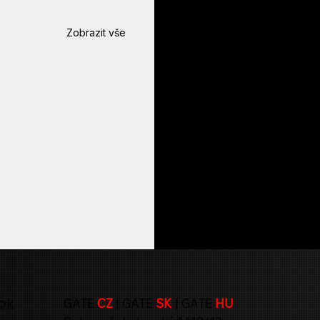
Zobrazit vše
ok
GATE
CZ
| GATE
SK
| GATE
HU