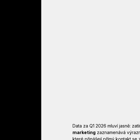
Data za Q1 2026 mluví jasně: za
marketing
 zaznamenává výrazný 
které přinášejí přímý kontakt s