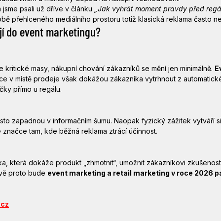
 jsme psali už dříve v článku 
„Jak vyhrát moment pravdy před regá
obě přehlceného mediálního prostoru totiž klasická reklama často ne
jí do event marketingu?
kritické masy, nákupní chování zákazníků se mění jen minimálně. 
E
ace v místě prodeje však dokážou zákazníka vytrhnout z automatick
čky přímo u regálu.
sto zapadnou v informačním šumu. Naopak fyzický zážitek vytváří sil
e značce tam, kde běžná reklama ztrácí účinnost.
, která dokáže produkt „zhmotnit“, umožnit zákazníkovi zkušenost a
vě proto bude 
event marketing a retail marketing v roce 2026 pa
.cz