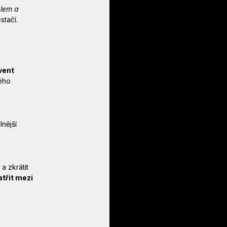
lem a 
stačí.
vent 
ého 
nější 
 zkrátit 
třit mezi 