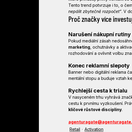
Tento trend potvrzuje i to, o čem
nepálit zbytečně rozpočet“
. V d
Proč značky více investu
Narušení nákupní rutiny
Pokud mediální zásah nedosáhne 
marketing
, ochutnávky a aktiv
rozhodování a ovlivnit volbu zna
Konec reklamní slepoty
Banner nebo digitální reklama ča
mentální stopu a buduje vztah k
Rychlejší cesta k trialu
V nasyceném trhu vyhrává značka
cestu k prvnímu vyzkoušení. Prá
klíčové růstové disciplíny
.
agenturagate@agenturagate
Retail
Activation