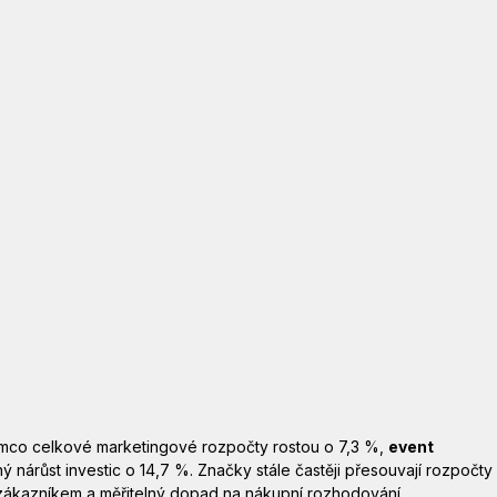
tímco celkové marketingové rozpočty rostou o 7,3 %, 
event 
nárůst investic o 14,7 %. Značky stále častěji přesouvají rozpočty d
e zákazníkem a měřitelný dopad na nákupní rozhodování.