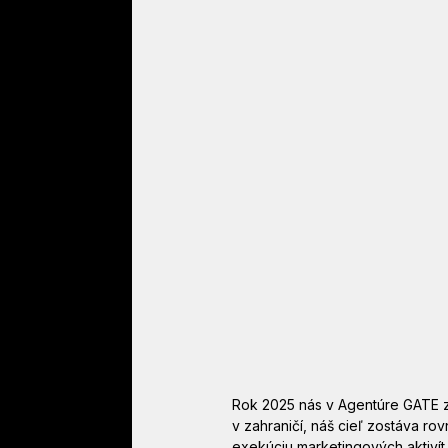
Rok 2025 nás v Agentúre GATE za
v zahraničí, náš cieľ zostáva ro
exekúciu marketingových aktivít.