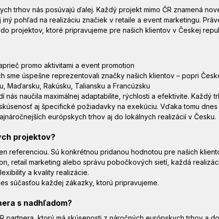
kych trhov nás posúvajú ďalej. Každý projekt mimo ČR znamená nov
iný pohľad na realizáciu značiek v retaile a event marketingu. Práve
o projektov, ktoré pripravujeme pre našich klientov v Českej repub
aprieč promo aktivitami a event promotion
ých sme úspešne reprezentovali značky našich klientov – popri Česke
ku, Maďarsku, Rakúsku, Taliansku a Francúzsku
nás naučila maximálnej adaptabilite, rýchlosti a efektivite. Každý tr
 skúsenosť aj špecifické požiadavky na exekúciu. Vďaka tomu dne
jnáročnejších európskych trhov aj do lokálnych realizácií v Česku.
ych projektov?
len referenciou. Sú konkrétnou pridanou hodnotou pre našich kliento
n, retail marketing alebo správu pobočkových sietí, každá realizácia
ibility a kvality realizácie.
es súčasťou každej zákazky, ktorú pripravujeme.
tnera s nadhľadom?
R partnera, ktorý má skúsenosti z náročných európskych trhov a do