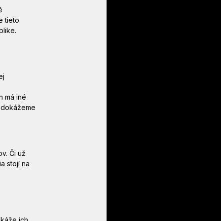
é 
 tieto 
like.
j 
h má iné 
s dokážeme 
v. Či už 
 stojí na 
káže ich 