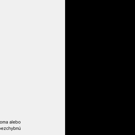
doma alebo 
a bezchybnú 