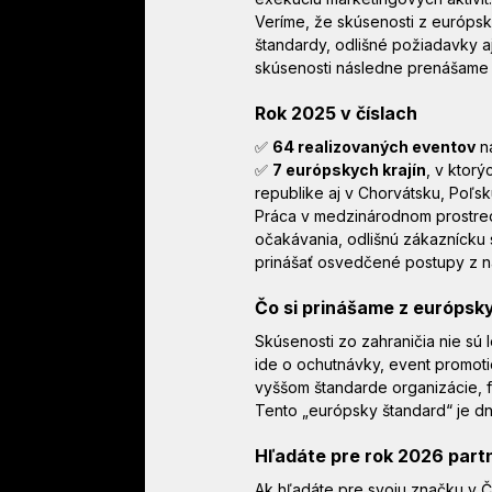
Veríme, že skúsenosti z európs
štandardy, odlišné požiadavky aj 
skúsenosti následne prenášame d
Rok 2025 v číslach
✅ 
64 realizovaných eventov
 n
✅ 
7 európskych krajín
, v ktor
republike aj v Chorvátsku, Poľs
Práca v medzinárodnom prostredí 
očakávania, odlišnú zákaznícku
prinášať osvedčené postupy z na
Čo si prinášame z európsk
Skúsenosti zo zahraničia nie sú 
ide o ochutnávky, event promotio
vyššom štandarde organizácie, flex
Tento „európsky štandard“ je dn
Hľadáte pre rok 2026 par
Ak hľadáte pre svoju značku v Č