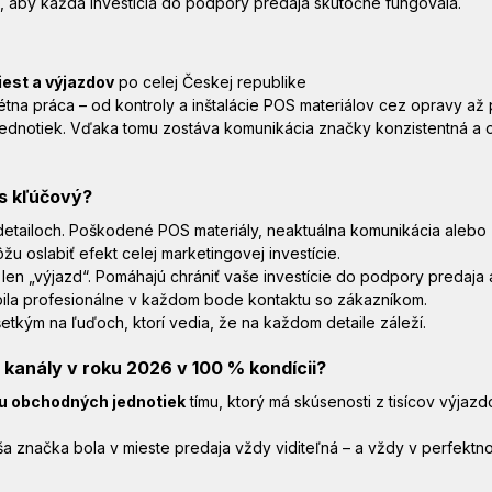
, aby každá investícia do podpory predaja skutočne fungovala.
est a výjazdov
 po celej Českej republike
tna práca – od kontroly a inštalácie POS materiálov cez opravy až 
ednotiek. Vďaka tomu zostáva komunikácia značky konzistentná a
is kľúčový?
detailoch. Poškodené POS materiály, neaktuálna komunikácia alebo 
oslabiť efekt celej marketingovej investície.
 len „výjazd“. Pomáhajú chrániť vaše investície do podpory predaja 
ila profesionálne v každom bode kontaktu so zákazníkom.
etkým na ľuďoch, ktorí vedia, že na každom detaile záleží.
kanály v roku 2026 v 100 % kondícii?
vu obchodných jednotiek
 tímu, ktorý má skúsenosti z tisícov výjazd
 značka bola v mieste predaja vždy viditeľná – a vždy v perfektn