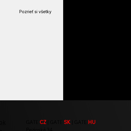
Pozrieť si všetky
ok
GATE
CZ
| GATE
SK
| GATE
HU
Pezinská 34
n