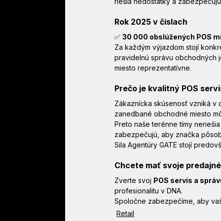
riešia nedostatky a zabezpečujú
Rok 2025 v číslach
✅ 
30 000 obslúžených POS mi
Za každým výjazdom stojí konkré
pravidelnú správu obchodných j
miesto reprezentatívne.
Prečo je kvalitný POS serv
Zákaznícka skúsenosť vzniká v 
zanedbané obchodné miesto môžu 
Preto naše terénne tímy neriešia
zabezpečujú, aby značka pôsob
Sila Agentúry GATE stojí predovš
Chcete mať svoje predajné 
Zverte svoj 
POS servis a sprá
profesionalitu v DNA.
Spoločne zabezpečíme, aby vaša
Retail