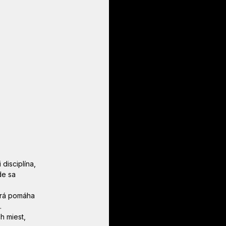
disciplína, 
de sa 
torá pomáha 
.
h miest, 