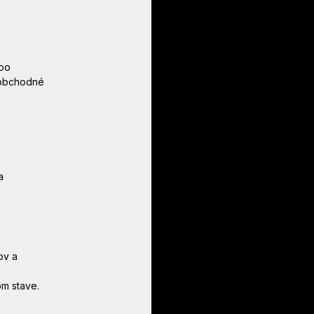
po 
 obchodné 
a 
ov a 
om stave.