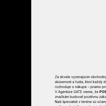
Za skvele vyzerajúcim obchodným 
skúsenosti a ľudia, ktorí každý
rozhoduje o nákupe – priamo pr
V Agentúre GATE vieme, že 
POS
značkám budovať pozitívnu záka
Naši špecialisti v teréne sú oča