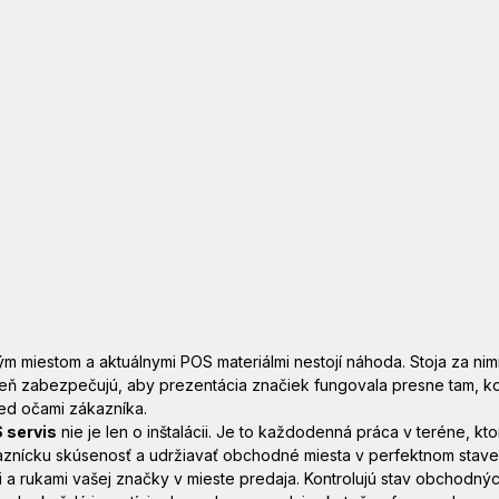
miestom a aktuálnymi POS materiálmi nestojí náhoda. Stoja za nimi 
 deň zabezpečujú, aby prezentácia značiek fungovala presne tam, k
ed očami zákazníka.
 servis
 nie je len o inštalácii. Je to každodenná práca v teréne, k
znícku skúsenosť a udržiavať obchodné miesta v perfektnom stave
mi a rukami vašej značky v mieste predaja. Kontrolujú stav obchodnýc